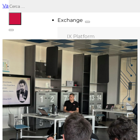
Cerca
Vai al contenuto principale
Vai al piè di pagina
Exchange
IX Platform
MIX Milano
MIX Palermo
MIX Bologna
MIX Roma
MIX Caserta
MIX Salonicco
ASN connessi
Location