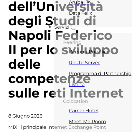
dell’Università
Aruba IT4
Data Felix
degli Studi di
Servizi
Napoli Federico
Peering
II per lo sviluppo
Peering Pubblico
delle
Route Server
competenze
Programma di Partnership
Listino
sulle reti Internet
Colocation
Carrier Hotel
8 Giugno 2026
Meet-Me Room
MIX, il principale Internet Exchange Point