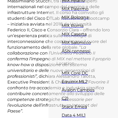
MIX Milano
Massimiliano Stucchi, tra i principali esperti
internazionali nel campo del peering e delle
MIX Palermo
infrastrutture Internet. Il corso ha coinvolto gli
MIX Bologna
studenti del Cisco DTLab Networking Bootcamp
– iniziativa avviata nel 2018 da Università
MIX Roma
Federico II, Cisco e Consorzio Clara – offrendo loro
MIX Caserta
un’esperienza pratica sulle tecnologie di
interconnessione che costituiscono il cuore del
MIX Salonicco
funzionamento della rete globale. “
La
ASN connessi
collaborazione con l’Università Federico II
conferma l’impegno di MIX nel mettere il proprio
Location
know-how a disposizione del sistema
universitario e delle nuove generazioni di
MIX Core DC
professionisti”,
dichiara Alessandro Talotta,
Equinix ML2
Executive President & Chairman MIX.
“Favorire il
confronto tra accademia e industria significa
Avalon Campus
contribuire concretamente allo sviluppo delle
C21
competenze strategiche necessarie per
l’evoluzione dell’infrastruttura Internet del
Stack Emea
Paese”
.
Data 4 MIL1