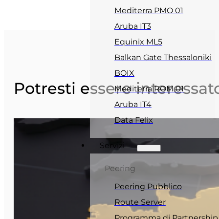
Mediterra PMO 01
Aruba IT3
Equinix ML5
Balkan Gate Thessaloniki
BOIX
Potresti essere interessat
Mediterra ROM 01
Aruba IT4
Data Felix
Servizi
Peering
Peering Pubblico
Route Server
Programma di Partnership