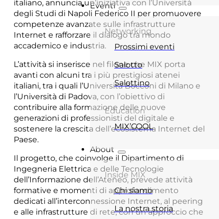
italiano, annuncia un’iniziativa con l’Università
Eventi
degli Studi di Napoli Federico II per promuovere
competenze avanzate sulle infrastrutture
Networking
Internet e rafforzare il dialogo tra mondo
accademico e industria.
Prossimi eventi
L’attività si inserisce nel filone che MIX porta
Salotto
avanti con alcuni tra i più prestigiosi atenei
Salottino
italiani, tra i quali l’Università Bocconi di Milano e
l’Università di Padova, con l’obiettivo di
contribuire alla formazione delle nuove
Education
generazioni di professionisti del digitale e
MIX’COOL
sostenere la crescita dell’ecosistema Internet del
Paese.
About
Il progetto, che coinvolge il Dipartimento di
Ingegneria Elettrica e delle Tecnologie
Inside MIX
dell’Informazione dell’Ateneo, prevede attività
formative e momenti di approfondimento
Chi siamo
dedicati all’interconnessione Internet, al peering
La nostra storia
e alle infrastrutture di rete, con un approccio che