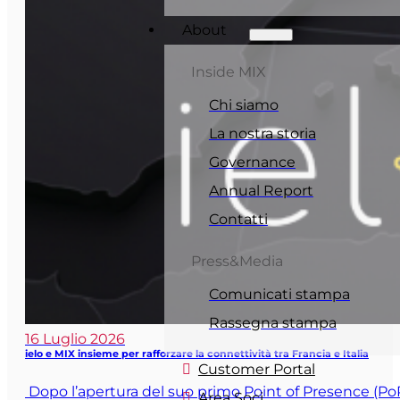
About
Inside MIX
Chi siamo
La nostra storia
Governance
Annual Report
Contatti
Press&Media
Comunicati stampa
Rassegna stampa
16 Luglio 2026
ielo e MIX insieme per rafforzare la connettività tra Francia e Italia
Customer Portal
Dopo l’apertura del suo primo Point of Presence (PoP) in
Area Soci