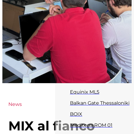
MIX Core DC
Equinix ML2
Avalon Campus
C21
Stack Emea
Data 4 MIL1
Mediterra PMO 01
Aruba IT3
Equinix ML5
Balkan Gate Thessaloniki
News
BOIX
MIX al fianco
Mediterra ROM 01