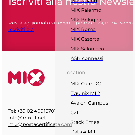
Iscriviti alla nostra Newsle
MIX Milano
MIX Palermo
MIX Bologna
Resta aggiornato su eventi, promozioni, nuovi servizi
MIX Roma
Iscriviti ora
MIX Caserta
MIX Salonicco
ASN connessi
Location
MIX Core DC
Equinix ML2
Avalon Campus
Tel:
+39 02 40915701
C21
info@mix-it.net
Stack Emea
mix@postacertificata.com
Data 4 MIL1