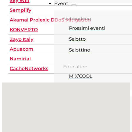
Sky Wifi
Eventi
Semplify
Networking
Akamai Prolexic DDoS Mitigation
Prossimi eventi
KONVERTO
Salotto
Zayo Italy
Apuacom
Salottino
Namirial
Education
CacheNetworks
MIX’COOL
Nessuna posizione trovata
About
Inside MIX
Chi siamo
La nostra storia