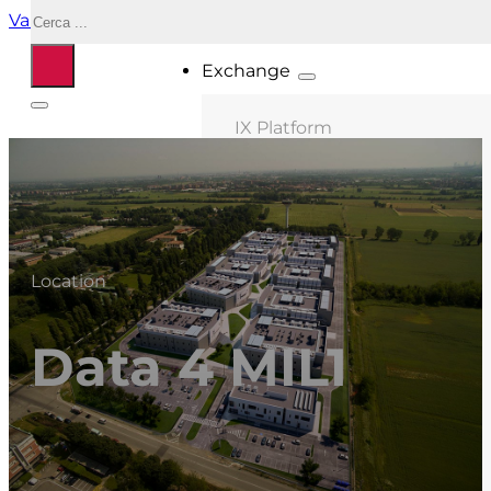
Cerca
Vai al contenuto principale
Vai al piè di pagina
Exchange
IX Platform
MIX Milano
MIX Palermo
MIX Bologna
Location
MIX Roma
MIX Caserta
Data 4 MIL1
MIX Salonicco
ASN connessi
Location