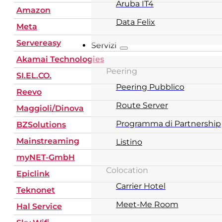
Aruba IT4
Amazon
Data Felix
Meta
Servereasy
Servizi
Akamai Technologies
Peering
SI.EL.CO.
Peering Pubblico
Reevo
Route Server
Maggioli/Dinova
Programma di Partnership
BZSolutions
Mainstreaming
Listino
myNET-GmbH
Colocation
Epiclink
Carrier Hotel
Teknonet
Meet-Me Room
Hal Service