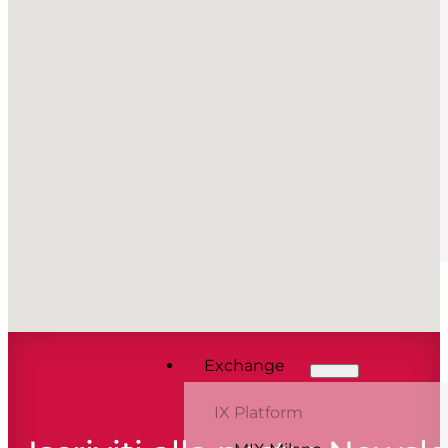
Governance
Annual Report
Contatti
Press&Media
Comunicati stampa
Rassegna stampa
EN
Customer Portal
Area Soci
Exchange
IX Platform