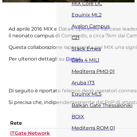
MIX Core DC
Equinix ML2
Avalon Campus
Ad aprile 2016 MIX e Data4, operatore francese leade
il neonato campus di Cornaredo, a circa 7km dal Cam
C21
Questa collaborazione rappresenta per MIX una signifi
Stack Emea
Per ulteriori dettagli su
Data4
Data 4 MIL1
Mediterra PMO 01
Aruba IT3
Di seguito è riportato l’elenco degli operatori connes
Equinix ML5
Si precisa che, indipendentemente dal PoP di attestaz
Balkan Gate Thessaloniki
BOIX
Rete
Mediterra ROM 01
ITGate Network