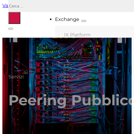
Cerca
Vai al contenuto principale
Vai al piè di pagina
Exchange
IX Platform
MIX Milano
MIX Palermo
MIX Bologna
Servizi
MIX Roma
MIX Caserta
Peering Pubblic
MIX Salonicco
ASN connessi
Location