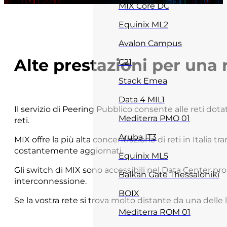
MIX Core DC
Equinix ML2
Avalon Campus
Alte prestazioni per una 
C21
Stack Emea
Data 4 MIL1
Il servizio di Peering Pubblico consente alle reti do
Mediterra PMO 01
reti.
Aruba IT3
MIX offre la più alta concentrazione di reti in Italia 
costantemente aggiornati.
Equinix ML5
Gli switch di MIX sono accessibili nel Data Center prop
Balkan Gate Thessaloniki
interconnessione.
BOIX
Se la vostra rete si trova molto distante da una dell
Mediterra ROM 01