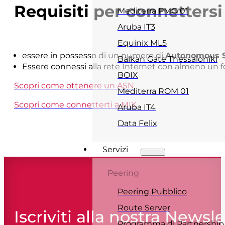
Requisiti per connettersi
Mediterra PMO 01
Aruba IT3
Equinix ML5
essere in possesso di un numero di
Autonomous S
Balkan Gate Thessaloniki
Essere connessi alla rete Internet con almeno un for
BOIX
Scopri come ottenere un ASN
Mediterra ROM 01
Scopri come connetterti a MIX
Aruba IT4
Data Felix
Servizi
Peering
Peering Pubblico
Route Server
Iscriviti alla nostra Newsle
Programma di Partnership