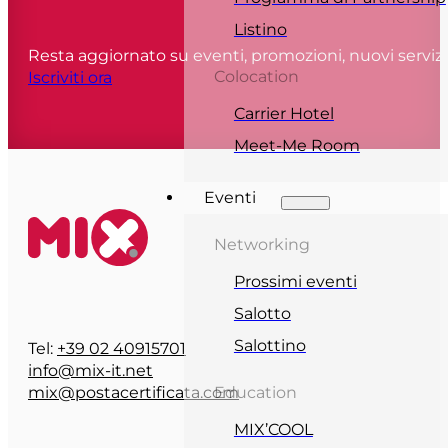
Listino
Resta aggiornato su eventi, promozioni, nuovi servizi
Colocation
Iscriviti ora
Carrier Hotel
Meet-Me Room
Eventi
Networking
Prossimi eventi
Salotto
Salottino
Tel:
+39 02 40915701
info@mix-it.net
mix@postacertificata.com
Education
MIX’COOL