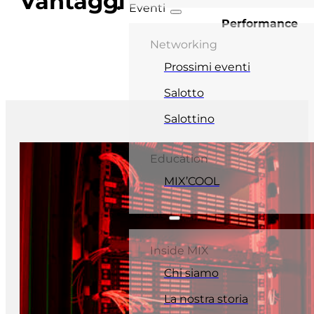
Vantaggi
Eventi
Performance
Networking
Prossimi eventi
Salotto
Salottino
Education
MIX’COOL
About
Inside MIX
Chi siamo
La nostra storia