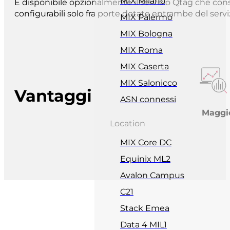
MIX Milano
È disponibile opzionalmente il servizio Qtag che cons
configurabili solo fra porte dotate entrambe del serv
MIX Palermo
MIX Bologna
MIX Roma
MIX Caserta
MIX Salonicco
Vantaggi
ASN connessi
Maggior
Location
MIX Core DC
Equinix ML2
Avalon Campus
C21
Stack Emea
Data 4 MIL1